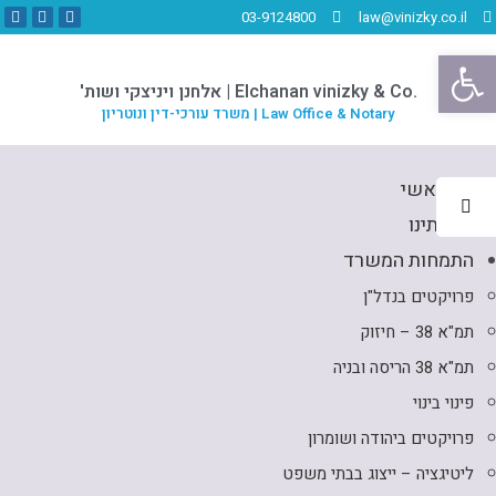
03-9124800
law@vinizky.co.il
פתח סרגל נגישות
.Elchanan vinizky & Co | אלחנן ויניצקי ושות'
Law Office & Notary | משרד עורכי-דין ונוטריון
דף ראשי
אודותינו
התמחות המשרד
פרויקטים בנדל"ן
תמ"א 38 – חיזוק
תמ"א 38 הריסה ובניה
פינוי בינוי
פרויקטים ביהודה ושומרון
ליטיגציה – ייצוג בבתי משפט