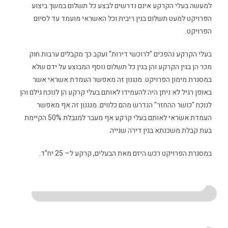
למעשה בעלי הקרקע אינם נדרשים לבצע כל תשלום במשך ביצוע
הפרויקט למעט תשלום בגין ריבית וכל האשראי מועמד עד לסיום
הפרויקט.
בעלי הקרקע נהפכים "לרוכשי דירות" ועקב כך מקבלים ערבות חוק
מכר הן בגין הקרקע והן בגין כל תשלום נוסף המבוצע על ידם שלא
במסגרת מימון הפרויקט. מנגנון זה מאפשר העמדת אשראי אשר
באופן רגיל לא ניתן היה להעמידו לאותם בעלי קרקע הן לנוכח גילם והן
לנוכח "כושר ההחזר" הנדרש מהם כלווים. מנגנון זה אף מאפשר
העמדת אשראי לאותם בעלי קרקע אף מעבר למגבלת 50% הקיימת
בעת קבלת משכנתא בגין דירה שנייה.
במסגרת הפרויקט רכש היזם מאת הבעלים, קרקע ל– 25 יח"ד.