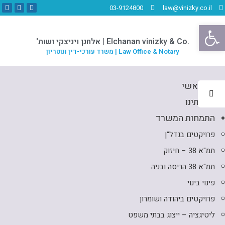
03-9124800
law@vinizky.co.il
פתח סרגל נגישות
.Elchanan vinizky & Co | אלחנן ויניצקי ושות'
Law Office & Notary | משרד עורכי-דין ונוטריון
דף ראשי
אודותינו
התמחות המשרד
פרויקטים בנדל"ן
תמ"א 38 – חיזוק
תמ"א 38 הריסה ובניה
פינוי בינוי
פרויקטים ביהודה ושומרון
ליטיגציה – ייצוג בבתי משפט