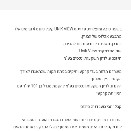
בשעה טובה ומוצלחת, פרויקט UNIK VIEW קיבל טופס 4 ובימים אלו
מתבצע אכלוס של הבניין.
כמו כן, מספר דירות עומדות למכירה.
שם הפרויקט:
Unik View
היזם:
ע. לוזון השקעות ונכסים בע"מ
משרדנו מלווה בעלי קרקע ותיקים בפתח תקוה שהתאגדו לצורך
הקמת בניין משותף.
היזם ע. לוזון השקעות ונכסים בע"מ להקמת מגדל בן 101 יח"ד עם
חניון תת קרקעי.
קבלן הביצוע:
דניה סיבוס
המדובר בפרויקט יחודי וחדשני אשר במסגרתו הועמד האשראי
לפרויקט ליזם והיזם מעמיד את המימון לבעלי הקרקע באותם תנאים.