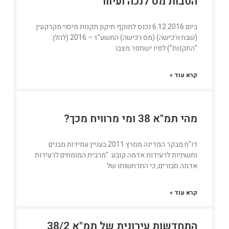
הטבות מס לנכה ועיוור
ביום 6.12.2016 נכנס לתוקף תיקון תקנות מיסוי מקרקעין
(שבח ורכישה) (מס רכישה) התשע"ז – 2016 (להלן:
"התקנות") לפיו ישתפר מצבו
קרא עוד »
מהי תמ"א 38 ומי מרוויח מכך?
דו"ח מבקר המדינה ממרץ 2011 בעניין עמידות מבנים
ותשתיות לרעידות אדמה קובע: "מרבית המומחים לרעידות
אדמה סבורים, כי התרחשותו של
קרא עוד »
התחדשות עירונית של תמ"א 38/2