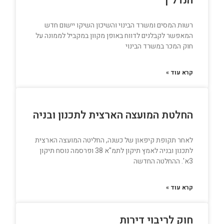
הנדל"ן
רשות המסים ומשרד הבינוי והשיכון השיקו יישום חדש
המאפשר לקבלנים לדווח באופן מקוון במקביל לממונה על
חוק המכר במשרד הבינוי
קרא עוד »
החלטת המועצה הארצית לתכנון ובניה
לאחר תקופת קיפאון של כשנה, החליטה המועצה הארצית
לתכנון ובניה לאמץ תיקון לתמ"א 38 ופרסמה נוסח תיקון
3א'. ההחלטה החדשה
קרא עוד »
חוק לריבוי דירות