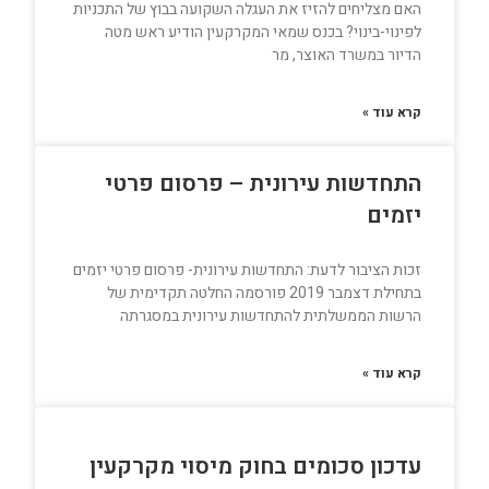
האם מצליחים להזיז את העגלה השקועה בבוץ של התכניות
לפינוי-בינוי? בכנס שמאי המקרקעין הודיע ראש מטה
הדיור במשרד האוצר, מר
קרא עוד »
התחדשות עירונית – פרסום פרטי
יזמים
זכות הציבור לדעת: התחדשות עירונית- פרסום פרטי יזמים
בתחילת דצמבר 2019 פורסמה החלטה תקדימית של
הרשות הממשלתית להתחדשות עירונית במסגרתה
קרא עוד »
עדכון סכומים בחוק מיסוי מקרקעין