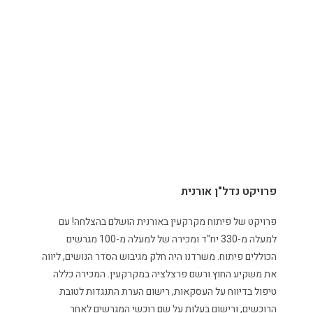
פרויקט נדל"ן אורנית
פרויקט של פיתוח מקרקעין באורנית הושלם בהצלחה! עם
למעלה מ-330 יח"ד ומכירה של למעלה מ-100 מגרשים
הכוללים פיתוח. משרדנו היה חלק מגיבוש הסדר הנושים, ליווה
את משקיע החוץ ורשם פרצלציה במקרקעין. המכירה כללה
טיפול בדיווח על העסקאות, רישום הערת התנגדות לטובת
הרוכשים, ורישום בעלות על שם רוכשי המגרשים לאחר