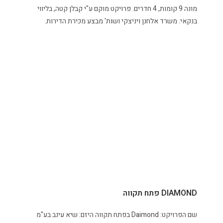
מונה 9 קומות, 4 חדרים. פרויקט מוקם ע"י קבלן קטה, בליווי
בנקאי. משרד אלחנן ויניצקי ושות' מבצע מכירת הדירות.
DIAMOND פתח תקווה
שם הפרויקט: Daimond בפתח תקווה היזם: שיא עינב בע"מ