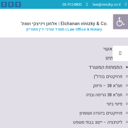
03-9124800
law@vinizky.co.il
פתח סרגל נגישות
.Elchanan vinizky & Co | אלחנן ויניצקי ושות'
Law Office & Notary | משרד עורכי-דין ונוטריון
דף ראשי
אודותינו
התמחות המשרד
פרויקטים בנדל"ן
תמ"א 38 – חיזוק
תמ"א 38 הריסה ובניה
פינוי בינוי
פרויקטים ביהודה ושומרון
ליטיגציה – ייצוג בבתי משפט