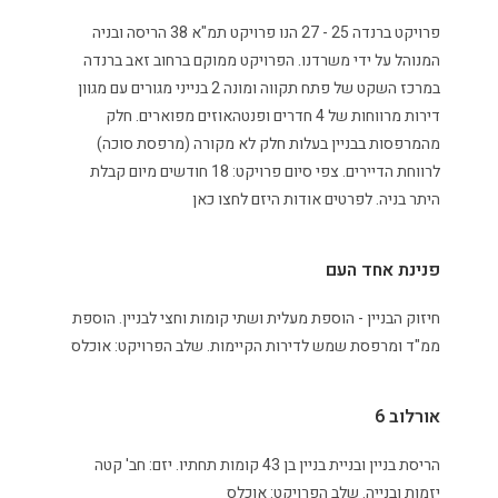
פרויקט ברנדה 25 - 27 הנו פרויקט תמ"א 38 הריסה ובניה
המנוהל על ידי משרדנו. הפרויקט ממוקם ברחוב זאב ברנדה
במרכז השקט של פתח תקווה ומונה 2 בנייני מגורים עם מגוון
דירות מרווחות של 4 חדרים ופנטהאוזים מפוארים. חלק
מהמרפסות בבניין בעלות חלק לא מקורה (מרפסת סוכה)
לרווחת הדיירים. צפי סיום פרויקט: 18 חודשים מיום קבלת
היתר בניה. לפרטים אודות היזם לחצו כאן
פנינת אחד העם
חיזוק הבניין - הוספת מעלית ושתי קומות וחצי לבניין. הוספת
ממ"ד ומרפסת שמש לדירות הקיימות. שלב הפרויקט: אוכלס
אורלוב 6
הריסת בניין ובניית בניין בן 43 קומות תחתיו. יזם: חב' קטה
יזמות ובנייה. שלב הפרויקט: אוכלס