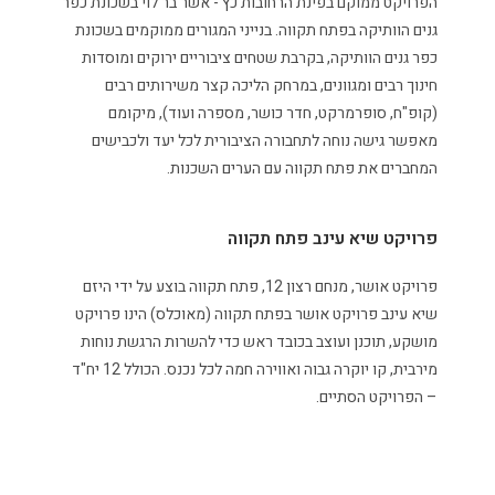
הפרויקט ממוקם בפינת הרחובות כץ - אשר בר לוי בשכונת כפר
גנים הוותיקה בפתח תקווה. בנייני המגורים ממוקמים בשכונת
כפר גנים הוותיקה, בקרבת שטחים ציבוריים ירוקים ומוסדות
חינוך רבים ומגוונים, במרחק הליכה קצר משירותים רבים
(קופ"ח, סופרמרקט, חדר כושר, מספרה ועוד), מיקומם
מאפשר גישה נוחה לתחבורה הציבורית לכל יעד ולכבישים
המחברים את פתח תקווה עם הערים השכנות.
פרויקט שיא עינב פתח תקווה
פרויקט אושר, מנחם רצון 12, פתח תקווה בוצע על ידי היזם
שיא עינב פרויקט אושר בפתח תקווה (מאוכלס) הינו פרויקט
מושקע, תוכנן ועוצב בכובד ראש כדי להשרות הרגשת נוחות
מירבית, קו יוקרה גבוה ואווירה חמה לכל נכנס. הכולל 12 יח"ד
– הפרויקט הסתיים.