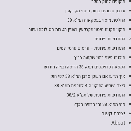
תיקונים לחוק המכר
עדכון סכומים בחוק מיסוי מקרקעין
החלטת מיסוי בעסקאות תמ"א 38
תיקון תקנות מיסוי מקרקעין בעניין הטבות מס לנכה ועיוור
התחדשות עירונית
התחדשות עירונית – פרסום פרטי יזמים
תוכנית פינוי בינוי שקועה בבוץ
הקפאת פרויקטים תמא 38 הריסה ובנייה מחדש
איך תדעו אם השכן סרבן תמ"א 38 לפי חוק
כיצד ישפיע התיקון ה-4 לתכנית תמ"א 38
התחדשות עירונית של תמ"א 38/2
מהי תמ"א 38 ומי מרוויח מכך?
יצירת קשר
About