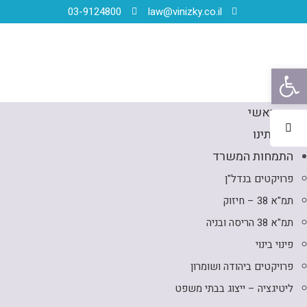
03-9124800
law@vinizky.co.il
פתח סרגל נגישות
דף ראשי
אודותינו
התמחות המשרד
פרויקטים בנדל"ן
תמ"א 38 – חיזוק
תמ"א 38 הריסה ובניה
פינוי בינוי
פרויקטים ביהודה ושומרון
ליטיגציה – ייצוג בבתי משפט