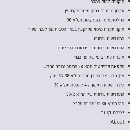
תיקונים לחוק המכר
עדכון סכומים בחוק מיסוי מקרקעין
החלטת מיסוי בעסקאות תמ"א 38
תיקון תקנות מיסוי מקרקעין בעניין הטבות מס לנכה ועיוור
התחדשות עירונית
התחדשות עירונית – פרסום פרטי יזמים
תוכנית פינוי בינוי שקועה בבוץ
הקפאת פרויקטים תמא 38 הריסה ובנייה מחדש
איך תדעו אם השכן סרבן תמ"א 38 לפי חוק
כיצד ישפיע התיקון ה-4 לתכנית תמ"א 38
התחדשות עירונית של תמ"א 38/2
מהי תמ"א 38 ומי מרוויח מכך?
יצירת קשר
About