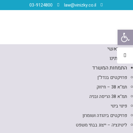
03-9124800
law@vinizky.co.il
פתח סרגל נגישות
דף ראשי
אודותינו
התמחות המשרד
פרויקטים בנדל"ן
תמ"א 38 – חיזוק
תמ"א 38 הריסה ובניה
פינוי בינוי
פרויקטים ביהודה ושומרון
ליטיגציה – ייצוג בבתי משפט