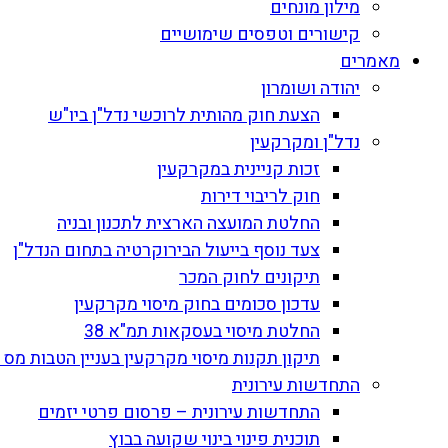
מילון מונחים
קישורים וטפסים שימושיים
מאמרים
יהודה ושומרון
הצעת חוק מהותית לרוכשי נדל"ן ביו"ש
נדל"ן ומקרקעין
זכות קניינית במקרקעין
חוק לריבוי דירות
החלטת המועצה הארצית לתכנון ובניה
צעד נוסף בייעול הבירוקרטיה בתחום הנדל"ן
תיקונים לחוק המכר
עדכון סכומים בחוק מיסוי מקרקעין
החלטת מיסוי בעסקאות תמ"א 38
תיקון תקנות מיסוי מקרקעין בעניין הטבות מס ל
התחדשות עירונית
התחדשות עירונית – פרסום פרטי יזמים
תוכנית פינוי בינוי שקועה בבוץ