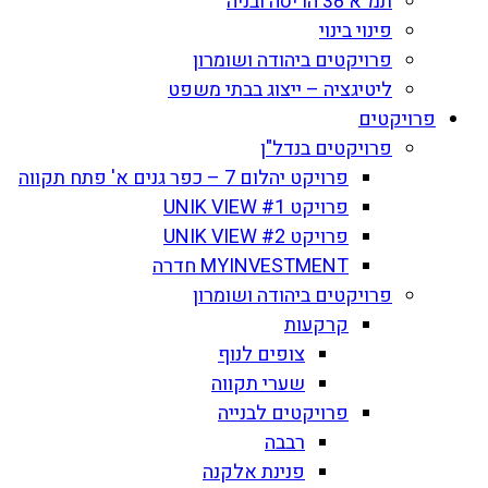
תמ"א 38 הריסה ובניה
פינוי בינוי
פרויקטים ביהודה ושומרון
ליטיגציה – ייצוג בבתי משפט
פרויקטים
פרויקטים בנדל"ן
פרויקט יהלום 7 – כפר גנים א' פתח תקווה
פרויקט UNIK VIEW #1
פרויקט UNIK VIEW #2
MYINVESTMENT חדרה
פרויקטים ביהודה ושומרון
קרקעות
צופים לנוף
שערי תקווה
פרויקטים לבנייה
רבבה
פנינת אלקנה