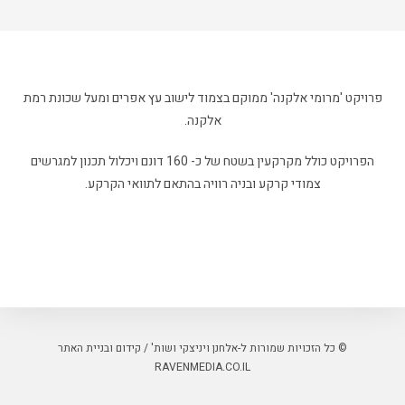
פרויקט 'מרומי אלקנה' ממוקם בצמוד לישוב עץ אפרים ומעל שכונת רמת
אלקנה.
הפרויקט כולל מקרקעין בשטח של כ- 160 דונם ויכלול תכנון למגרשים
צמודי קרקע ובניה רוויה בהתאם לתוואי הקרקע.
© כל הזכויות שמורות ל-אלחנן ויניצקי ושות' / קידום ובניית האתר
RAVENMEDIA.CO.IL