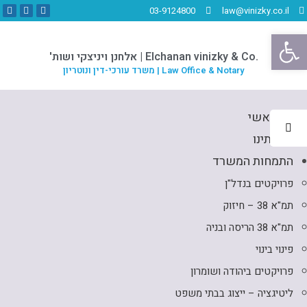
03-9124800
law@vinizky.co.il
פתח סרגל נגישות
.Elchanan vinizky & Co | אלחנן ויניצקי ושות'
Law Office & Notary | משרד עורכי-דין ונוטריון
דף ראשי
אודותינו
התמחות המשרד
פרויקטים בנדל"ן
תמ"א 38 – חיזוק
תמ"א 38 הריסה ובניה
פינוי בינוי
פרויקטים ביהודה ושומרון
ליטיגציה – ייצוג בבתי משפט