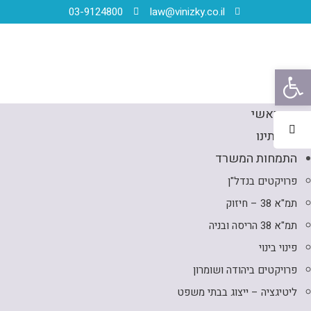
03-9124800
law@vinizky.co.il
פתח סרגל נגישות
דף ראשי
אודותינו
התמחות המשרד
פרויקטים בנדל"ן
תמ"א 38 – חיזוק
תמ"א 38 הריסה ובניה
פינוי בינוי
פרויקטים ביהודה ושומרון
ליטיגציה – ייצוג בבתי משפט