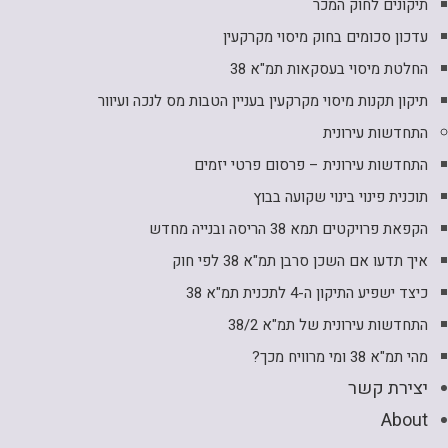
תיקונים לחוק המכר
עדכון סכומים בחוק מיסוי מקרקעין
החלטת מיסוי בעסקאות תמ"א 38
תיקון תקנות מיסוי מקרקעין בעניין הטבות מס לנכה ועיוור
התחדשות עירונית
התחדשות עירונית – פרסום פרטי יזמים
תוכנית פינוי בינוי שקועה בבוץ
הקפאת פרויקטים תמא 38 הריסה ובנייה מחדש
איך תדעו אם השכן סרבן תמ"א 38 לפי חוק
כיצד ישפיע התיקון ה-4 לתכנית תמ"א 38
התחדשות עירונית של תמ"א 38/2
מהי תמ"א 38 ומי מרוויח מכך?
יצירת קשר
About